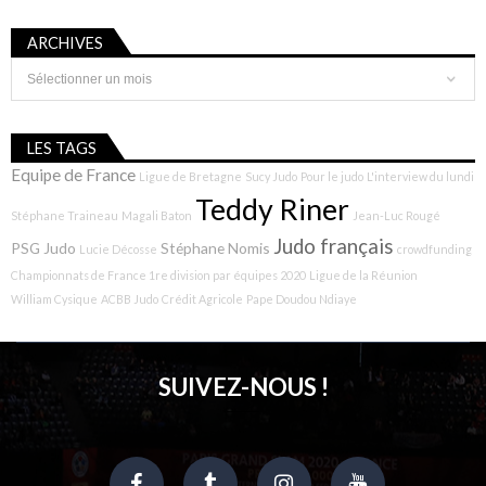
ARCHIVES
Archives
LES TAGS
Equipe de France
Ligue de Bretagne
Sucy Judo
Pour le judo
L'interview du lundi
Teddy Riner
Stéphane Traineau
Magali Baton
Jean-Luc Rougé
Judo français
PSG Judo
Stéphane Nomis
Lucie Décosse
crowdfunding
Championnats de France 1re division par équipes 2020
Ligue de la Réunion
William Cysique
ACBB Judo
Crédit Agricole
Pape Doudou Ndiaye
SUIVEZ-NOUS !