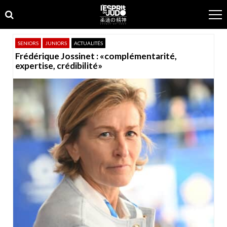
Skip
Skip
to
to
navigation
content
SENIORS
JUNIORS
ACTUALITÉS
Frédérique Jossinet : «complémentarité,
expertise, crédibilité»