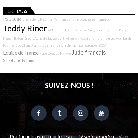
LES TAGS
PSG Judo
Ligue de la Réunion
William Cysique
Stéphane Traineau
Teddy Riner
ACBB Judo
Lucie Décosse
Sucy Judo
Jean-Luc Rougé
Magali Baton
Crédit Agricole
Ligue de Bretagne
crowdfunding
L'interview du lundi
Pour le judo
Championnats de France 1re division par équipes 2020
Judo français
Equipe de France
Pape Doudou Ndiaye
Stéphane Nomis
SUIVEZ-NOUS !
Pratiquants avant tout le reste…
L’Esprit du Judo
, créé en