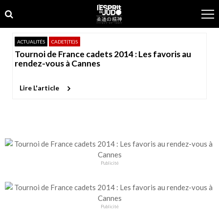
Skip
Skip
to
to
navigation
content
ACTUALITÉS
CADET(TE)S
Tournoi de France cadets 2014 : Les favoris au
rendez-vous à Cannes
Lire L'article
Publicité
Publicité