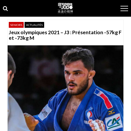
Skip
Skip
to
to
navigation
content
SENIORS
ACTUALITÉS
Jeux olympiques 2021 – J3 : Présentation -57kg F
et -73kg M