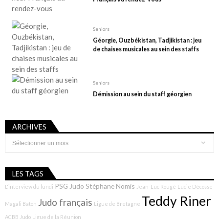
Seniors
Géorgie, Ouzbékistan, Tadjikistan : jeu
de chaises musicales au sein des staffs
Seniors
Démission au sein du staff géorgien
ARCHIVES
Archives
LES TAGS
PSG Judo
Stéphane Nomis
L'interview du lundi
Jean-Luc Rougé
Lucie Décosse
Teddy Riner
Judo français
Magali Baton
Ligue de Bretagne
ACBB Judo
Ligue de la Réunion