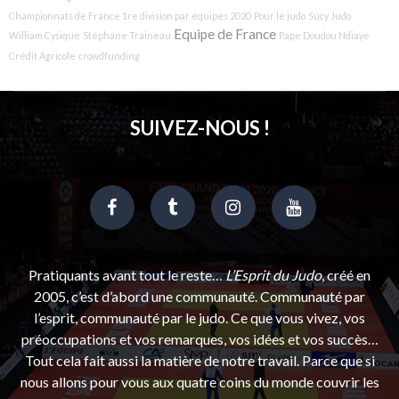
Championnats de France 1re division par équipes 2020
Pour le judo
Sucy Judo
Equipe de France
William Cysique
Stéphane Traineau
Pape Doudou Ndiaye
Crédit Agricole
crowdfunding
SUIVEZ-NOUS !
Pratiquants avant tout le reste…
L’Esprit du Judo
, créé en
2005, c’est d’abord une communauté. Communauté par
l’esprit, communauté par le judo. Ce que vous vivez, vos
préoccupations et vos remarques, vos idées et vos succès…
Tout cela fait aussi la matière de notre travail. Parce que si
nous allons pour vous aux quatre coins du monde couvrir les