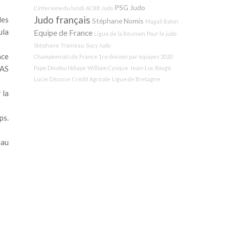
PSG Judo
L'interview du lundi
ACBB Judo
Judo français
les
Stéphane Nomis
Magali Baton
ula
Equipe de France
Ligue de la Réunion
Pour le judo
Stéphane Traineau
Sucy Judo
nce
Championnats de France 1re division par équipes 2020
(AS
Pape Doudou Ndiaye
William Cysique
Jean-Luc Rougé
Lucie Décosse
Crédit Agricole
Ligue de Bretagne
 la
ps.
eau