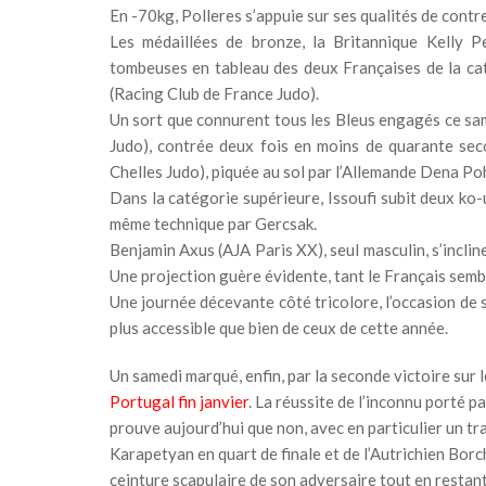
En -70kg, Polleres s’appuie sur ses qualités de cont
Les médaillées de bronze, la Britannique Kelly Pe
tombeuses en tableau des deux Françaises de la cat
(Racing Club de France Judo).
Un sort que connurent tous les Bleus engagés ce sa
Judo), contrée deux fois en moins de quarante sec
Chelles Judo), piquée au sol par l’Allemande Dena Po
Dans la catégorie supérieure, Issoufi subit deux ko-
même technique par Gercsak.
Benjamin Axus (AJA Paris XX), seul masculin, s’incli
Une projection guère évidente, tant le Français sem
Une journée décevante côté tricolore, l’occasion de
plus accessible que bien de ceux de cette année.
Un samedi marqué, enfin, par la seconde victoire sur 
Portugal fin janvier
. La réussite de l’inconnu porté pa
prouve aujourd’hui que non, avec en particulier un tr
Karapetyan en quart de finale et de l’Autrichien Borcha
ceinture scapulaire de son adversaire tout en restant