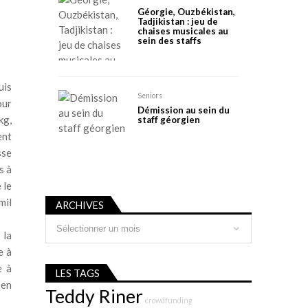
Géorgie, Ouzbékistan,
Tadjikistan : jeu de
chaises musicales au
sein des staffs
uis
Seniors
our
Démission au sein du
kg,
staff géorgien
ent
sse
s à
 le
mil
ARCHIVES
Archives
 la
e à
e à
LES TAGS
 en
Teddy Riner
crowdfunding