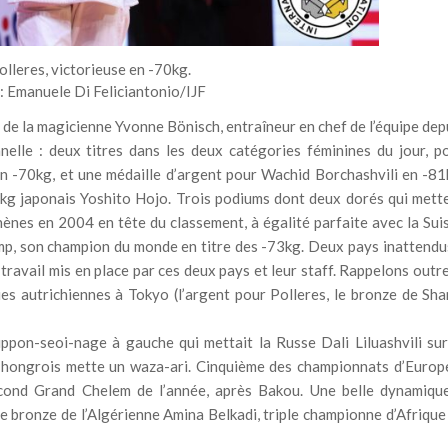
lleres, victorieuse en -70kg.
: Emanuele Di Feliciantonio/IJF
e de la magicienne Yvonne Bönisch, entraîneur en chef de l’équipe dep
nelle : deux titres dans les deux catégories féminines du jour, p
 -70kg, et une médaille d’argent pour Wachid Borchashvili en -81
1kg japonais Yoshito Hojo. Trois podiums dont deux dorés qui mett
ènes en 2004 en tête du classement, à égalité parfaite avec la Sui
ump, son champion du monde en titre des -73kg. Deux pays inattendu
 travail mis en place par ces deux pays et leur staff. Rappelons outre
es autrichiennes à Tokyo (l’argent pour Polleres, le bronze de Sha
ippon-seoi-nage à gauche qui mettait la Russe Dali Liluashvili sur
re hongrois mette un waza-ari. Cinquième des championnats d’Europ
econd Grand Chelem de l’année, après Bakou. Une belle dynamiqu
 de bronze de l’Algérienne Amina Belkadi, triple championne d’Afrique