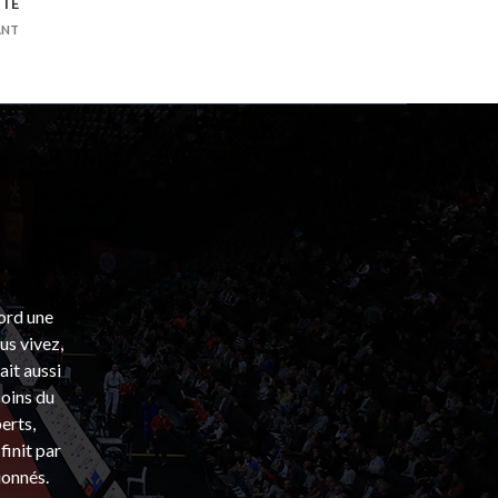
ITE
ANT
bord une
s vivez,
ait aussi
coins du
erts,
finit par
ionnés.