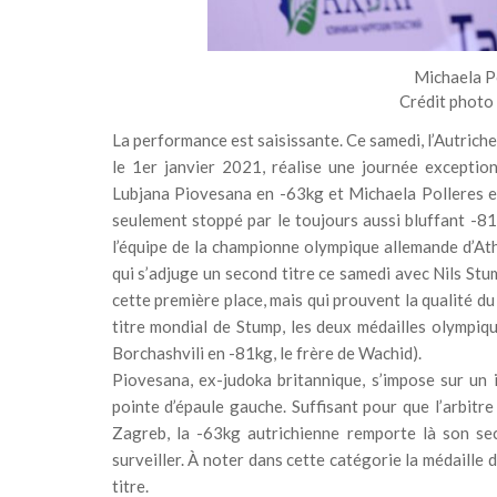
Michaela Po
Crédit photo 
La performance est saisissante. Ce samedi, l’Autrich
le 1er janvier 2021, réalise une journée exception
Lubjana Piovesana en -63kg et Michaela Polleres en
seulement stoppé par le toujours aussi bluffant -8
l’équipe de la championne olympique allemande d’Ath
qui s’adjuge un second titre ce samedi avec Nils St
cette première place, mais qui prouvent la qualité du
titre mondial de Stump, les deux médailles olympiqu
Borchashvili en -81kg, le frère de Wachid).
Piovesana, ex-judoka britannique, s’impose sur un 
pointe d’épaule gauche. Suffisant pour que l’arbit
Zagreb, la -63kg autrichienne remporte là son s
surveiller. À noter dans cette catégorie la médaille
titre.