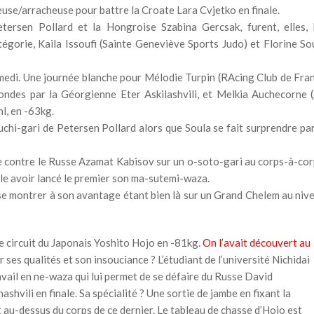
reuse/arracheuse pour battre la Croate Lara Cvjetko en finale.
tersen Pollard et la Hongroise Szabina Gercsak, furent, elles, 
égorie, Kaila Issoufi (Sainte Geneviève Sports Judo) et Florine So
medi. Une journée blanche pour Mélodie Turpin (RAcing Club de Fra
ondes par la Géorgienne Eter Askilashvili, et Melkia Auchecorne 
hl, en -63kg.
uchi-gari de Petersen Pollard alors que Soula se fait surprendre par
ne contre le Russe Azamat Kabisov sur un o-soto-gari au corps-à-cor
ble avoir lancé le premier son ma-sutemi-waza.
 se montrer à son avantage étant bien là sur un Grand Chelem au niv
le circuit du Japonais Yoshito Hojo en -81kg.
On l’avait découvert au
r ses qualités et son insouciance ? L’étudiant de l’université Nichidai
avail en ne-waza qui lui permet de se défaire du Russe David
shvili en finale. Sa spécialité ? Une sortie de jambe en fixant la
 au-dessus du corps de ce dernier. Le tableau de chasse d’Hojo est