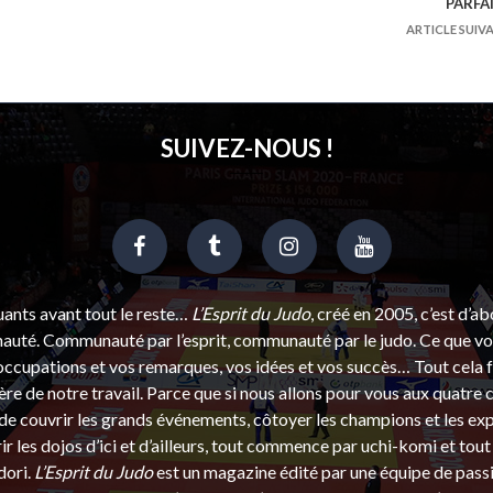
PARFA
ARTICLE SUIV
SUIVEZ-NOUS !
uants avant tout le reste…
L’Esprit du Judo
, créé en 2005, c’est d’a
uté. Communauté par l’esprit, communauté par le judo. Ce que vou
ccupations et vos remarques, vos idées et vos succès… Tout cela f
ère de notre travail. Parce que si nous allons pour vous aux quatre 
e couvrir les grands événements, côtoyer les champions et les exp
r les dojos d’ici et d’ailleurs, tout commence par uchi-komi et tout 
dori.
L’Esprit du Judo
est un magazine édité par une équipe de pass