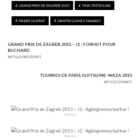
GRAND PRIX DE ZAGREB 2015
TINA TRSTENJAK
PIERRE DUPRAT
DIMITRI GOMES-TAVARES
GRAND PRIX DE ZAGREB 2015 – J1 : FORFAIT POUR
N
BUCHARD
a
ARTICLE PRÉCÉDENT
v
i
TOURNOI DE PARIS JUJITSU/NE-WAZA 2015
g
ARTICLE SUIVANT
a
t
i
o
Publicité
n
d
e
Publicité