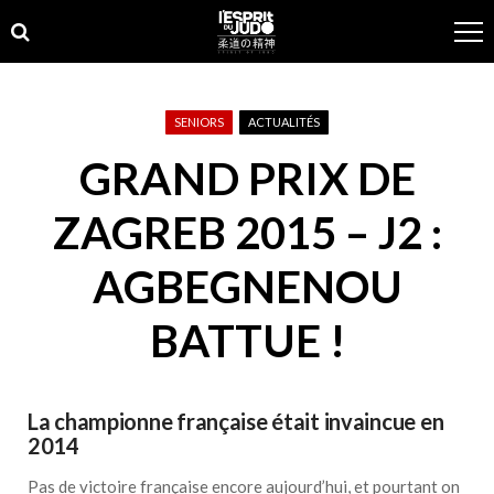
Skip
Skip
to
to
navigation
content
SENIORS
ACTUALITÉS
GRAND PRIX DE
ZAGREB 2015 – J2 :
AGBEGNENOU
BATTUE !
La championne française était invaincue en
2014
Pas de victoire française encore aujourd’hui, et pourtant on