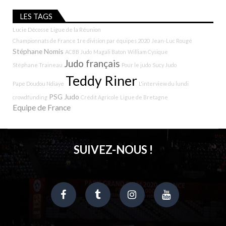
LES TAGS
Lucie Décosse
Ligue de la Réunion
Championnats de France 1re division par équipes 2020
Jean-Luc Rougé
Stéphane Nomis
ACBB Judo
Magali Baton
William Cysique
Judo français
Stéphane Traineau
Pour le judo
Sucy Judo
Teddy Riner
Pape Doudou Ndiaye
L'interview du lundi
PSG Judo
crowdfunding
Crédit Agricole
Ligue de Bretagne
Equipe de France
SUIVEZ-NOUS !