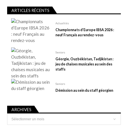
l
ARTICLES RÉCENTS
’
a
Actualités
r
Championnats d’Europe IBSA 2026 :
t
neuf Français au rendez-vous
i
c
Seniors
l
Géorgie, Ouzbékistan, Tadjikistan :
e
jeu de chaises musicales au sein des
staffs
Seniors
Démission au sein du staff géorgien
ARCHIVES
Archives