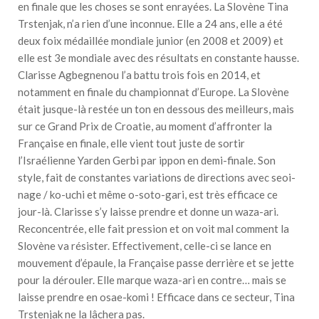
en finale que les choses se sont enrayées. La Slovène Tina
Trstenjak, n’a rien d’une inconnue. Elle a 24 ans, elle a été
deux foix médaillée mondiale junior (en 2008 et 2009) et
elle est 3e mondiale avec des résultats en constante hausse.
Clarisse Agbegnenou l’a battu trois fois en 2014, et
notamment en finale du championnat d’Europe. La Slovène
était jusque-là restée un ton en dessous des meilleurs, mais
sur ce Grand Prix de Croatie, au moment d’affronter la
Française en finale, elle vient tout juste de sortir
l’Israélienne Yarden Gerbi par ippon en demi-finale. Son
style, fait de constantes variations de directions avec seoi-
nage / ko-uchi et même o-soto-gari, est très efficace ce
jour-là. Clarisse s’y laisse prendre et donne un waza-ari.
Reconcentrée, elle fait pression et on voit mal comment la
Slovène va résister. Effectivement, celle-ci se lance en
mouvement d’épaule, la Française passe derrière et se jette
pour la dérouler. Elle marque waza-ari en contre… mais se
laisse prendre en osae-komi ! Efficace dans ce secteur, Tina
Trstenjak ne la lâchera pas.