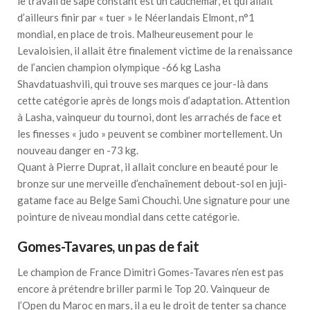
le travail de sape constant est un cauchemar, et qui allait
d’ailleurs finir par « tuer » le Néerlandais Elmont, n°1
mondial, en place de trois. Malheureusement pour le
Levaloisien, il allait être finalement victime de la renaissance
de l’ancien champion olympique -66 kg Lasha
Shavdatuashvili, qui trouve ses marques ce jour-là dans
cette catégorie après de longs mois d’adaptation. Attention
à Lasha, vainqueur du tournoi, dont les arrachés de face et
les finesses « judo » peuvent se combiner mortellement. Un
nouveau danger en -73 kg.
Quant à Pierre Duprat, il allait conclure en beauté pour le
bronze sur une merveille d’enchaînement debout-sol en juji-
gatame face au Belge Sami Chouchi. Une signature pour une
pointure de niveau mondial dans cette catégorie.
Gomes-Tavares, un pas de fait
Le champion de France Dimitri Gomes-Tavares n’en est pas
encore à prétendre briller parmi le Top 20. Vainqueur de
l’Open du Maroc en mars, il a eu le droit de tenter sa chance