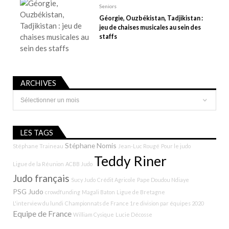
Seniors
Géorgie, Ouzbékistan, Tadjikistan :
jeu de chaises musicales au sein des
staffs
ARCHIVES
Archives
LES TAGS
Stéphane Nomis
Stéphane Traineau
Jean-Luc Rougé
Pour le judo
Teddy Riner
Ligue de la Réunion
ACBB Judo
Judo français
Sucy Judo
Crédit Agricole
Pape Doudou Ndiaye
PSG Judo
crowdfunding
Magali Baton
Ligue de Bretagne
L'interview du lundi
Championnats de France 1re division par équipes 2020
Equipe de France
William Cysique
Lucie Décosse