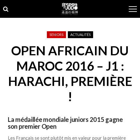
Skip
Skip
to
to
navigation
content
SENIORS
ACTUALITÉS
OPEN AFRICAIN DU
MAROC 2016 – J1 :
HARACHI, PREMIÈRE
!
La médaillée mondiale juniors 2015 gagne
son premier Open
Les Français se sont plutôt mis en valeur pour la première