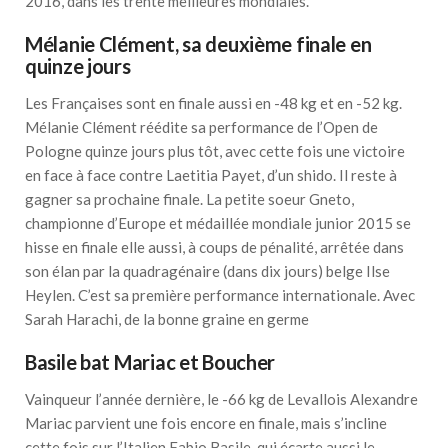
2016, dans les trente meilleures mondiales.
Mélanie Clément, sa deuxième finale en
quinze jours
Les Françaises sont en finale aussi en -48 kg et en -52 kg.
Mélanie Clément réédite sa performance de l’Open de
Pologne quinze jours plus tôt, avec cette fois une victoire
en face à face contre Laetitia Payet, d’un shido. Il reste à
gagner sa prochaine finale. La petite soeur Gneto,
championne d’Europe et médaillée mondiale junior 2015 se
hisse en finale elle aussi, à coups de pénalité, arrêtée dans
son élan par la quadragénaire (dans dix jours) belge Ilse
Heylen. C’est sa première performance internationale. Avec
Sarah Harachi, de la bonne graine en germe
Basile bat Mariac et Boucher
Vainqueur l’année dernière, le -66 kg de Levallois Alexandre
Mariac parvient une fois encore en finale, mais s’incline
cette fois sur l’Italien Fabio Basile, qui écarte aussi le