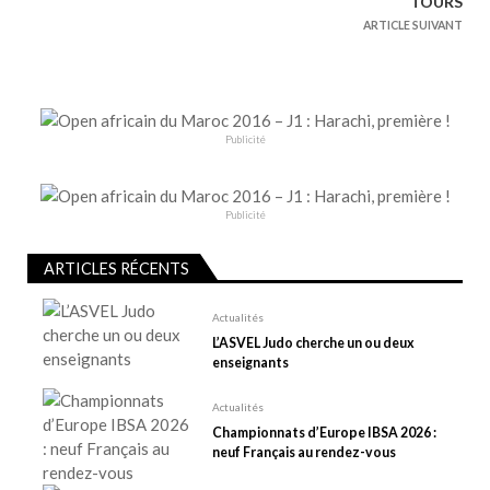
g
TOURS
a
ARTICLE SUIVANT
t
i
o
n
Publicité
d
e
Publicité
l
’
ARTICLES RÉCENTS
a
r
Actualités
t
L’ASVEL Judo cherche un ou deux
enseignants
i
c
Actualités
l
Championnats d’Europe IBSA 2026 :
e
neuf Français au rendez-vous