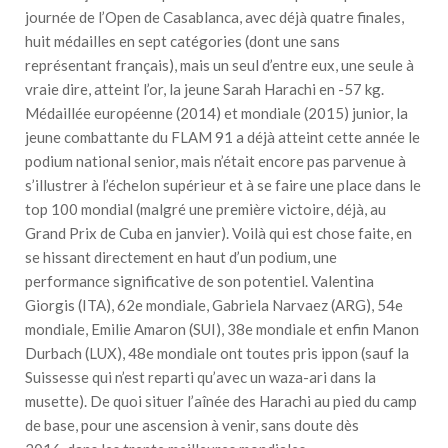
journée de l’Open de Casablanca, avec déjà quatre finales,
huit médailles en sept catégories (dont une sans
représentant français), mais un seul d’entre eux, une seule à
vraie dire, atteint l’or, la jeune Sarah Harachi en -57 kg.
Médaillée européenne (2014) et mondiale (2015) junior, la
jeune combattante du FLAM 91 a déjà atteint cette année le
podium national senior, mais n’était encore pas parvenue à
s’illustrer à l’échelon supérieur et à se faire une place dans le
top 100 mondial (malgré une première victoire, déjà, au
Grand Prix de Cuba en janvier). Voilà qui est chose faite, en
se hissant directement en haut d’un podium, une
performance significative de son potentiel. Valentina
Giorgis (ITA), 62e mondiale, Gabriela Narvaez (ARG), 54e
mondiale, Emilie Amaron (SUI), 38e mondiale et enfin Manon
Durbach (LUX), 48e mondiale ont toutes pris ippon (sauf la
Suissesse qui n’est reparti qu’avec un waza-ari dans la
musette). De quoi situer l’aînée des Harachi au pied du camp
de base, pour une ascension à venir, sans doute dès