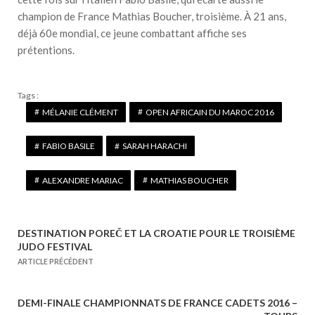
champion de France Mathias Boucher, troisième. À 21 ans,
déjà 60e mondial, ce jeune combattant affiche ses
prétentions.
Tags :
MÉLANIE CLÉMENT
OPEN AFRICAIN DU MAROC 2016
FABIO BASILE
SARAH HARACHI
ALEXANDRE MARIAC
MATHIAS BOUCHER
DESTINATION POREČ ET LA CROATIE POUR LE TROISIÈME
N
JUDO FESTIVAL
a
ARTICLE PRÉCÉDENT
v
i
DEMI-FINALE CHAMPIONNATS DE FRANCE CADETS 2016 –