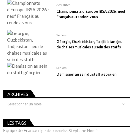
Actualités
Championnats d’Europe IBSA 2026 : neuf
Français au rendez-vous
Seniors
Géorgie, Ouzbékistan, Tadjikistan : jeu
de chaises musicales au sein des staffs
Seniors
Démission au sein du staff géorgien
ARCHIVES
Archives
LES TAGS
Equipe de France
Stéphane Nomis
Ligue de la Réunion