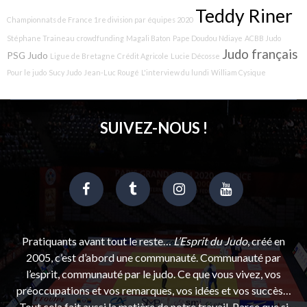
Teddy Riner
Championnats de France 1re division par équipes 2020
Stéphane Traineau
crowdfunding
Magali Baton
Pape Doudou Ndiaye
ACBB Judo
Judo français
PSG Judo
Ligue de Bretagne
Crédit Agricole
Lucie Décosse
Pour le judo
Sucy Judo
Jean-Luc Rougé
L'interview du lundi
William Cysique
SUIVEZ-NOUS !
Pratiquants avant tout le reste…
L’Esprit du Judo
, créé en
2005, c’est d’abord une communauté. Communauté par
l’esprit, communauté par le judo. Ce que vous vivez, vos
préoccupations et vos remarques, vos idées et vos succès…
Tout cela fait aussi la matière de notre travail. Parce que si