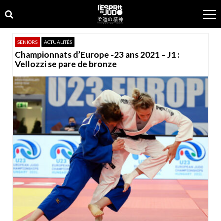
Skip
Skip
to
to
navigation
content
SENIORS
ACTUALITÉS
Championnats d’Europe -23 ans 2021 – J1 :
Vellozzi se pare de bronze