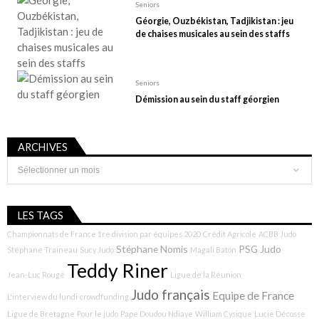
Seniors
Géorgie, Ouzbékistan, Tadjikistan : jeu
de chaises musicales au sein des staffs
Seniors
Démission au sein du staff géorgien
ARCHIVES
Archives
LES TAGS
Championnats de France 1re division par équipes 2020
Crédit Agricole
ACBB Judo
Stéphane Nomis
PSG Judo
Stéphane Traineau
Sucy Judo
Magali Baton
Teddy Riner
Jean-Luc Rougé
Ligue de la Réunion
Judo français
Equipe de France
L'interview du lundi
crowdfunding
Ligue de Bretagne
Pour le judo
Pape Doudou Ndiaye
William Cysique
Lucie Décosse