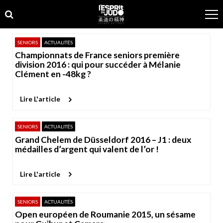
Skip
Skip
to
to
navigation
content
SENIORS
ACTUALITÉS
Championnats de France seniors première
division 2016 : qui pour succéder à Mélanie
Clément en -48kg ?
Lire L'article
SENIORS
ACTUALITÉS
Grand Chelem de Düsseldorf 2016 – J1 : deux
médailles d’argent qui valent de l’or !
Lire L'article
SENIORS
ACTUALITÉS
Open européen de Roumanie 2015, un sésame