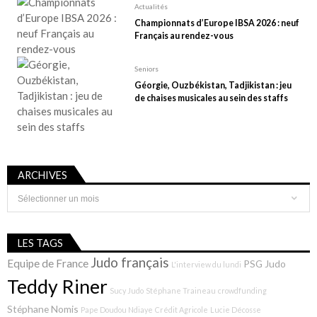
Actualités
Championnats d’Europe IBSA 2026 : neuf
Français au rendez-vous
Seniors
Géorgie, Ouzbékistan, Tadjikistan : jeu
de chaises musicales au sein des staffs
ARCHIVES
Archives
LES TAGS
Judo français
Equipe de France
PSG Judo
L'interview du lundi
Teddy Riner
Sucy Judo
Stéphane Traineau
crowdfunding
Stéphane Nomis
Pape Doudou Ndiaye
Crédit Agricole
Lucie Décosse