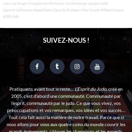
Jean-Luc Rougé
Championnats de France 1re division par équipes 2020
Ligue de la Réunion
Magali Baton
Ligue de Bretagne
Pour le judo
William Cysique
ACBB Judo
SUIVEZ-NOUS !
Pratiquants avant tout le reste…
L’Esprit du Judo
, créé en
2005, c’est d’abord une communauté. Communauté par
l’esprit, communauté par le judo. Ce que vous vivez, vos
préoccupations et vos remarques, vos idées et vos succès…
Tout cela fait aussi la matière de notre travail. Parce que si
nous allons pour vous aux quatre coins du monde couvrir les
grands événements, côtoyer les champions et les experts,