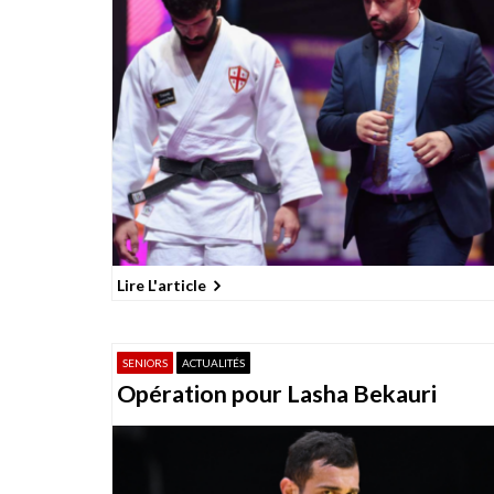
t
i
o
n
d
e
s
p
u
b
Lire L'article
l
i
SENIORS
ACTUALITÉS
c
Opération pour Lasha Bekauri
a
t
i