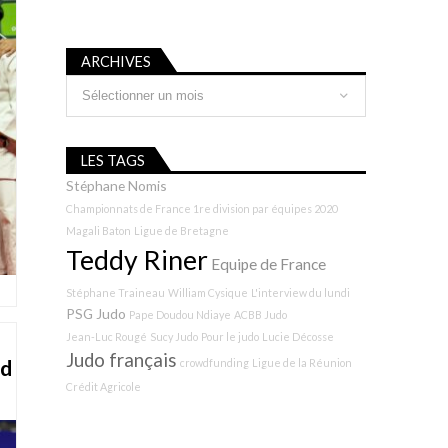
ARCHIVES
Archives
LES TAGS
Stéphane Nomis
Championnats de France 1re division par équipes 2020
Magali Baton
Ligue de Bretagne
Teddy Riner
Equipe de France
Stéphane Traineau
William Cysique
L'interview du lundi
PSG Judo
Pape Doudou Ndiaye
ACBB Judo
Jean-Luc Rougé
Sucy Judo
Pour le judo
Lucie Décosse
Judo français
ed
crowdfunding
Ligue de la Réunion
Crédit Agricole