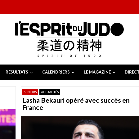
RÉSULTATS
CALENDRIERS
LE MAGAZINE
DIREC
26
 juillet 2026
SENIORS
ACTUALITÉS
juillet 2026
Lasha Bekauri opéré avec succès en
2026
13 juillet 2026
France
e Tchèque 2026
6 juillet 2026