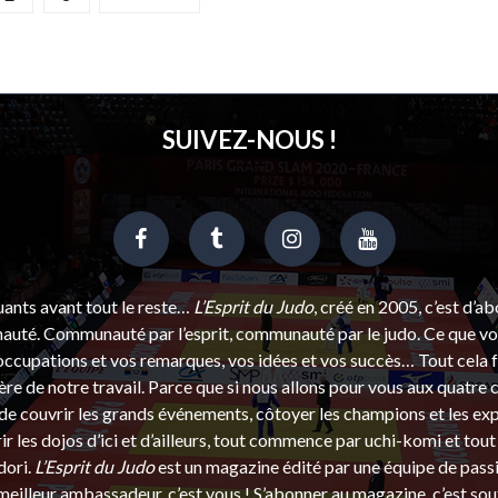
SUIVEZ-NOUS !
uants avant tout le reste…
L’Esprit du Judo
, créé en 2005, c’est d’a
uté. Communauté par l’esprit, communauté par le judo. Ce que vou
ccupations et vos remarques, vos idées et vos succès… Tout cela f
ère de notre travail. Parce que si nous allons pour vous aux quatre 
e couvrir les grands événements, côtoyer les champions et les exp
r les dojos d’ici et d’ailleurs, tout commence par uchi-komi et tout 
dori.
L’Esprit du Judo
est un magazine édité par une équipe de pass
eilleur ambassadeur, c’est vous ! S’abonner au magazine, c’est sou