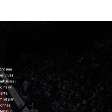
bord une
s vivez,
ait aussi
coins du
erts,
finit par
ionnés.
tenir un