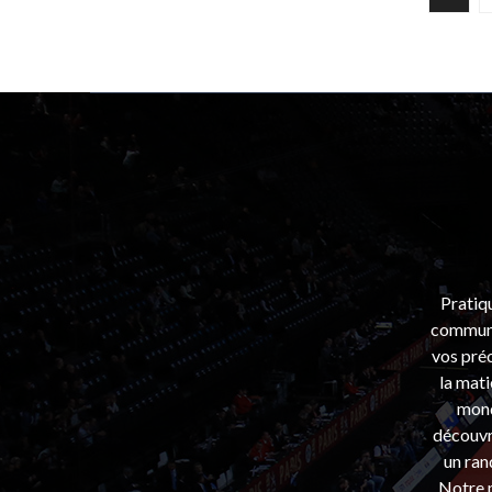
Pratiq
communa
vos préo
la mati
mond
découvri
un ran
Notre m