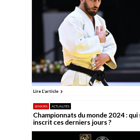
o
n
s
Lire L'article
SENIORS
ACTUALITÉS
Championnats du monde 2024 : qui 
inscrit ces derniers jours ?