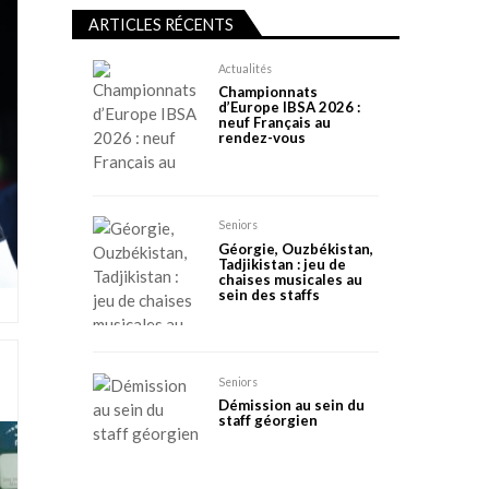
ARTICLES RÉCENTS
Actualités
Championnats
d’Europe IBSA 2026 :
neuf Français au
rendez-vous
Seniors
Géorgie, Ouzbékistan,
Tadjikistan : jeu de
chaises musicales au
sein des staffs
Seniors
Démission au sein du
staff géorgien