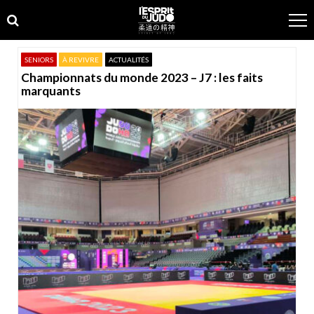
Skip
Skip
to
to
navigation
content
SENIORS
À REVIVRE
ACTUALITÉS
Championnats du monde 2023 – J7 : les faits
marquants