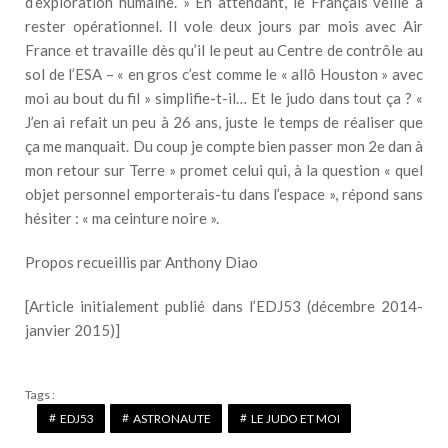
d’exploration humaine. » En attendant, le Français veille à
rester opérationnel. Il vole deux jours par mois avec Air
France et travaille dès qu’il le peut au Centre de contrôle au
sol de l’ESA – « en gros c’est comme le « allô Houston » avec
moi au bout du fil » simplifie-t-il… Et le judo dans tout ça ? «
J’en ai refait un peu à 26 ans, juste le temps de réaliser que
ça me manquait. Du coup je compte bien passer mon 2e dan à
mon retour sur Terre » promet celui qui, à la question « quel
objet personnel emporterais-tu dans l’espace », répond sans
hésiter : « ma ceinture noire ».
Propos recueillis par Anthony Diao
[Article initialement publié dans l’EDJ53 (décembre 2014-
janvier 2015)]
Tags :
EDJ53
ASTRONAUTE
LE JUDO ET MOI