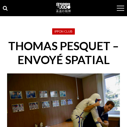
Skip
Skip
to
to
navigation
content
IPPON CLUB
THOMAS PESQUET –
ENVOYÉ SPATIAL