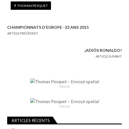
THOMAS PESQUET
CHAMPIONNATS D’EUROPE -23 ANS 2015
N
ARTICLE PRÉCÉDENT
a
v
¡ADIÓS RONALDO!
i
ARTICLE SUIVANT
g
a
t
i
Publicité
o
n
d
Publicité
e
l
ARTICLES RÉCENTS