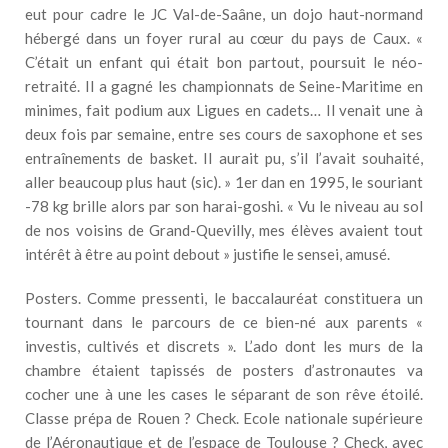
eut pour cadre le JC Val-de-Saâne, un dojo haut-normand
hébergé dans un foyer rural au cœur du pays de Caux. «
C’était un enfant qui était bon partout, poursuit le néo-
retraité. Il a gagné les championnats de Seine-Maritime en
minimes, fait podium aux Ligues en cadets… Il venait une à
deux fois par semaine, entre ses cours de saxophone et ses
entraînements de basket. Il aurait pu, s’il l’avait souhaité,
aller beaucoup plus haut (sic). » 1er dan en 1995, le souriant
-78 kg brille alors par son harai-goshi. « Vu le niveau au sol
de nos voisins de Grand-Quevilly, mes élèves avaient tout
intérêt à être au point debout » justifie le sensei, amusé.
Posters. Comme pressenti, le baccalauréat constituera un
tournant dans le parcours de ce bien-né aux parents «
investis, cultivés et discrets ». L’ado dont les murs de la
chambre étaient tapissés de posters d’astronautes va
cocher une à une les cases le séparant de son rêve étoilé.
Classe prépa de Rouen ? Check. Ecole nationale supérieure
de l’Aéronautique et de l’espace de Toulouse ? Check, avec