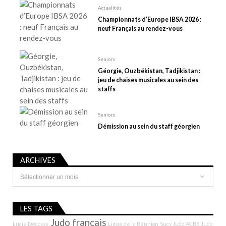
’
Actualités
a
Championnats d’Europe IBSA 2026 :
r
neuf Français au rendez-vous
t
i
Seniors
c
Géorgie, Ouzbékistan, Tadjikistan :
l
jeu de chaises musicales au sein des
e
staffs
Seniors
Démission au sein du staff géorgien
ARCHIVES
Archives
LES TAGS
Judo français
Lucie Décosse
Ligue de la Réunion
Sucy Judo
ACBB Judo