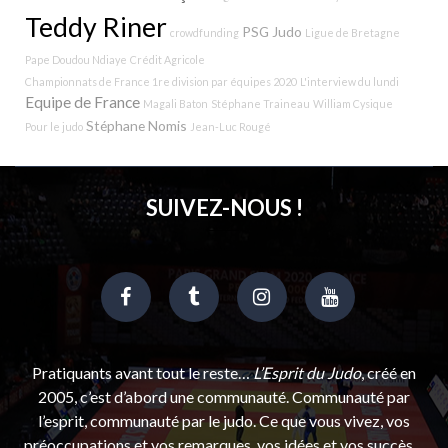
Teddy Riner
PSG Judo
crowdfunding
Ligue de Bretagne
Pape Doudou Ndiaye
Crédit Agricole
Championnats de France 1re division par équipes 2020
L'interview du lundi
Equipe de France
Magali Baton
Stéphane Traineau
William Cysique
Stéphane Nomis
Pour le judo
Jean-Luc Rougé
SUIVEZ-NOUS !
Pratiquants avant tout le reste…
L’Esprit du Judo
, créé en
2005, c’est d’abord une communauté. Communauté par
l’esprit, communauté par le judo. Ce que vous vivez, vos
préoccupations et vos remarques, vos idées et vos succès…