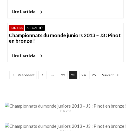
Lire L'article
JUNIORS
ACTUALITÉS
Championnats du monde juniors 2013 – J3 : Pinot
en bronze !
Lire L'article
P
…
Précédent
1
22
23
24
25
Suivant
a
g
i
n
a
Publicité
t
i