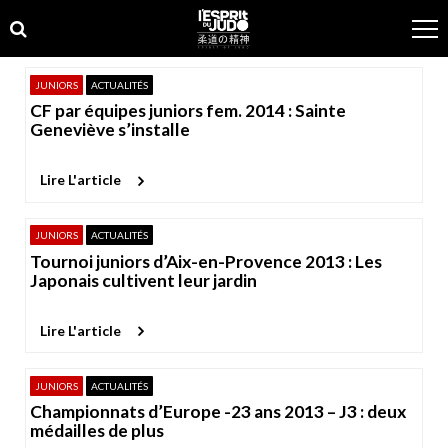
Skip
Skip
to
to
navigation
content
JUNIORS
ACTUALITÉS
CF par équipes juniors fem. 2014 : Sainte
Geneviève s’installe
Lire L'article
JUNIORS
ACTUALITÉS
Tournoi juniors d’Aix-en-Provence 2013 : Les
Japonais cultivent leur jardin
Lire L'article
JUNIORS
ACTUALITÉS
Championnats d’Europe -23 ans 2013 – J3 : deux
médailles de plus