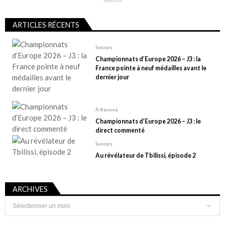
Publicité
o
n
ARTICLES RÉCENTS
d
e
Seniors
Championnats d’Europe 2026 – J3 : la
s
France pointe à neuf médailles avant le
p
dernier jour
u
b
À Revivre
l
Championnats d’Europe 2026 – J3 : le
direct commenté
i
Seniors
c
Au révélateur de Tbilissi, épisode 2
a
t
i
ARCHIVES
Archives
o
n