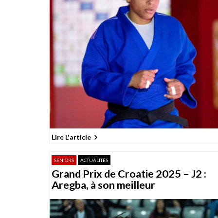
t
i
o
n
d
e
s
p
u
b
Lire L'article
l
i
SENIORS
ACTUALITÉS
c
Grand Prix de Croatie 2025 – J2 :
a
Aregba, à son meilleur
t
i