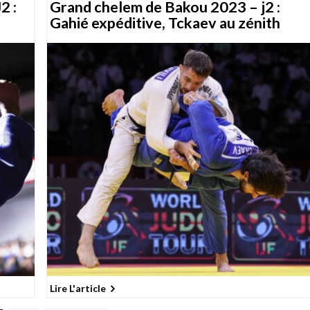
2 :
Grand chelem de Bakou 2023 – j2 :
Gahié expéditive, Tckaev au zénith
Lire L'article