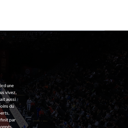
bord une
s vivez,
ait aussi
coins du
erts,
finit par
ionnés.