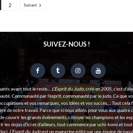
2
Suivant
SUIVEZ-NOUS !
uants avant tout le reste…
L’Esprit du Judo
, créé en 2005, c’est d’a
uté. Communauté par l’esprit, communauté par le judo. Ce que vou
ccupations et vos remarques, vos idées et vos succès… Tout cela f
ère de notre travail. Parce que si nous allons pour vous aux quatre 
e couvrir les grands événements, côtoyer les champions et les exp
r les dojos d’ici et d’ailleurs, tout commence par uchi-komi et tout 
dori.
L’Esprit du Judo
est un magazine édité par une équipe de pass