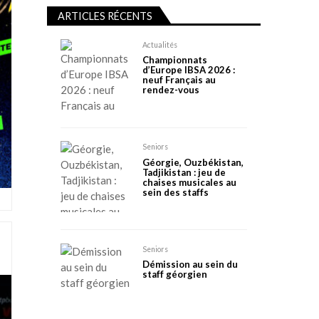
ARTICLES RÉCENTS
Actualités
Championnats
d’Europe IBSA 2026 :
neuf Français au
rendez-vous
Seniors
Géorgie, Ouzbékistan,
Tadjikistan : jeu de
chaises musicales au
sein des staffs
Seniors
Démission au sein du
staff géorgien