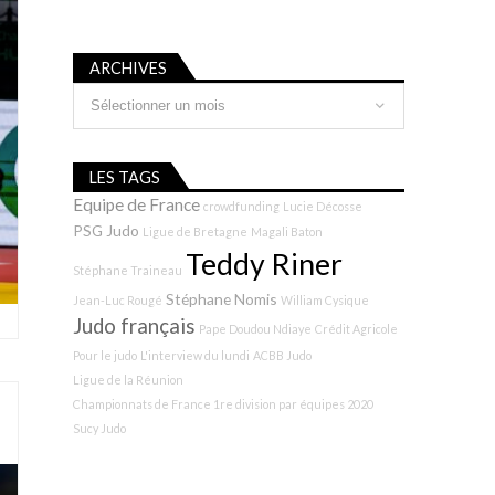
ARCHIVES
Archives
LES TAGS
Equipe de France
crowdfunding
Lucie Décosse
PSG Judo
Ligue de Bretagne
Magali Baton
Teddy Riner
Stéphane Traineau
Stéphane Nomis
Jean-Luc Rougé
William Cysique
Judo français
Pape Doudou Ndiaye
Crédit Agricole
Pour le judo
L'interview du lundi
ACBB Judo
Ligue de la Réunion
Championnats de France 1re division par équipes 2020
Sucy Judo