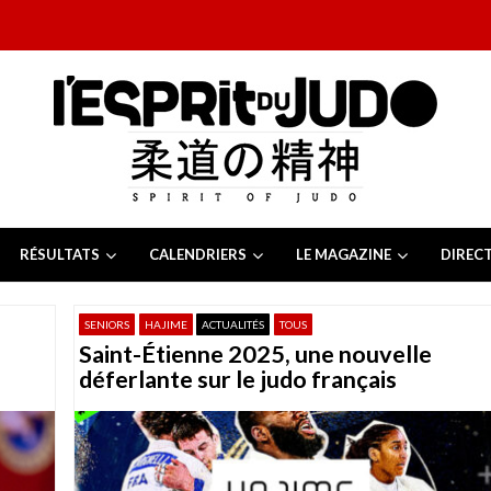
RÉSULTATS
CALENDRIERS
LE MAGAZINE
DIREC
26
 juillet 2026
SENIORS
HAJIME
ACTUALITÉS
TOUS
juillet 2026
Saint-Étienne 2025, une nouvelle
2026
13 juillet 2026
déferlante sur le judo français
e Tchèque 2026
6 juillet 2026