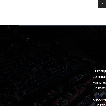
1
Pratiq
communa
vos préo
la mati
mond
découvri
un ran