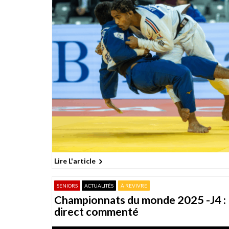
o
n
s
Lire L'article
SENIORS
ACTUALITÉS
À REVIVRE
Championnats du monde 2025 -J4 : 
direct commenté