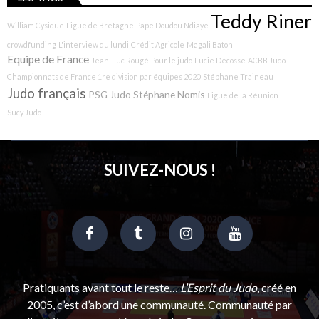
Teddy Riner
William Cysique
Ligue de Bretagne
Pape Doudou Ndiaye
crowdfunding
L'interview du lundi
Crédit Agricole
Magali Baton
Equipe de France
Jean-Luc Rougé
Pour le judo
Lucie Décosse
ACBB Judo
Championnats de France 1re division par équipes 2020
Stéphane Traineau
Judo français
PSG Judo
Stéphane Nomis
Ligue de la Réunion
Sucy Judo
SUIVEZ-NOUS !
Pratiquants avant tout le reste…
L’Esprit du Judo
, créé en
2005, c’est d’abord une communauté. Communauté par