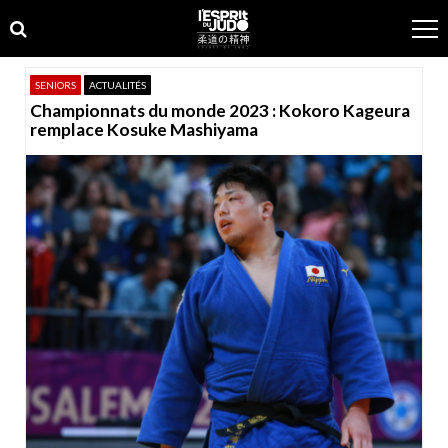
Skip
Skip
to
to
navigation
content
SENIORS
ACTUALITÉS
Championnats du monde 2023 : Kokoro Kageura
remplace Kosuke Mashiyama