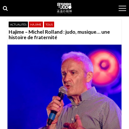
Skip
Skip
to
to
navigation
content
ACTUALITÉS
HAJIME
TOUS
Hajime – Michel Rolland : judo, musique… une
histoire de fraternité