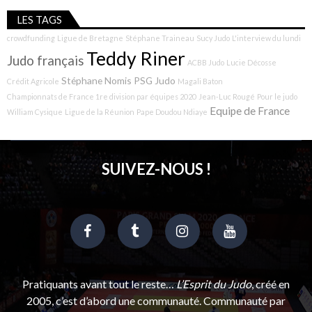
LES TAGS
crowdfunding
Ligue de Bretagne
Stéphane Traineau
Sucy Judo
L'interview du lundi
Teddy Riner
Judo français
ACBB Judo
Lucie Décosse
Stéphane Nomis
PSG Judo
Crédit Agricole
Magali Baton
Championnats de France 1re division par équipes 2020
Jean-Luc Rougé
Pour le judo
Equipe de France
William Cysique
Ligue de la Réunion
Pape Doudou Ndiaye
SUIVEZ-NOUS !
Pratiquants avant tout le reste…
L’Esprit du Judo
, créé en
2005, c’est d’abord une communauté. Communauté par