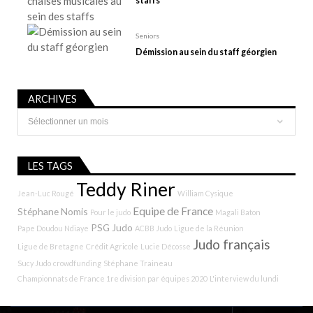
staffs
Seniors
Démission au sein du staff géorgien
ARCHIVES
Archives
LES TAGS
Teddy Riner
Jean-Luc Rougé
William Cysique
Equipe de France
Stéphane Nomis
Pour le judo
Magali Baton
PSG Judo
Pape Doudou Ndiaye
ACBB Judo
Ligue de la Réunion
Judo français
Ligue de Bretagne
Crédit Agricole
Lucie Décosse
Sucy Judo
crowdfunding
Stéphane Traineau
Championnats de France 1re division par équipes 2020
L'interview du lundi