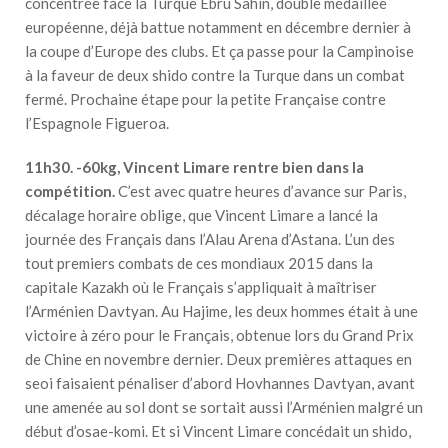
concentrée face la Turque Ebru Sahin, double médaillée
européenne, déjà battue notamment en décembre dernier à
la coupe d’Europe des clubs. Et ça passe pour la Campinoise
à la faveur de deux shido contre la Turque dans un combat
fermé. Prochaine étape pour la petite Française contre
l’Espagnole Figueroa.
11h30. -60kg, Vincent Limare rentre bien dans la
compétition.
C’est avec quatre heures d’avance sur Paris,
décalage horaire oblige, que Vincent Limare a lancé la
journée des Français dans l’Alau Arena d’Astana. L’un des
tout premiers combats de ces mondiaux 2015 dans la
capitale Kazakh où le Français s’appliquait à maîtriser
l’Arménien Davtyan. Au Hajime, les deux hommes était à une
victoire à zéro pour le Français, obtenue lors du Grand Prix
de Chine en novembre dernier. Deux premières attaques en
seoi faisaient pénaliser d’abord Hovhannes Davtyan, avant
une amenée au sol dont se sortait aussi l’Arménien malgré un
début d’osae-komi. Et si Vincent Limare concédait un shido,