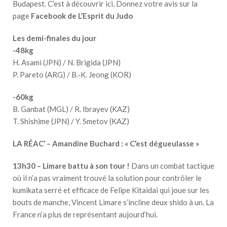
Budapest. C’est à découvrir ici, Donnez votre avis sur la
page
Facebook de L’Esprit du Judo
Les demi-finales du jour
-48kg
H. Asami (JPN) / N. Brigida (JPN)
P. Pareto (ARG) / B.-K. Jeong (KOR)
-60kg
B. Ganbat (MGL) / R. Ibrayev (KAZ)
T. Shishime (JPN) / Y. Smetov (KAZ)
LA RÉAC’ – Amandine Buchard : « C’est dégueulasse »
13h30 – Limare battu à son tour !
Dans un combat tactique
où il n’a pas vraiment trouvé la solution pour contrôler le
kumikata serré et efficace de Felipe Kitaidai qui joue sur les
bouts de manche, Vincent Limare s’incline deux shido à un. La
France n’a plus de représentant aujourd’hui.