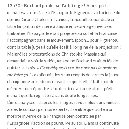
13h20 – Buchard punie par l’arbitrage !
Alors qu’elle
menait waza-ari face à l’Espagnole Figueroa, victorieuse du
dernier Grand Chelem à Tyumen, la médaillée mondiale en
titre lançait un dernière attaque en seoi-nage inversée.
Emboîtée, l’Espagnole était projetée au sol et la Française
l’accompagnait dans le mouvement. Ippon… pour Figueroa,
dont la table jugeait qu’elle était à l’origine de la projection !
Malgré les protestations de Christophe Massina qui
demandait à voir la vidéo, Amandine Buchard était priée de
quitter le tapis.
« C’est dégueulasse, ils n’ont pas le droit de
me faire ça ! »
expliquait, les yeux remplis de larmes la jeune
championne aux micros devant lesquels elle était tout de
même venue répondre. Une dernière attaque alors qu’elle
menait qu’elle regrettera sans doute longtemps.
L’info analysée : d’après les images revues plusieurs minutes
après le combat par nos experts, il semble que, suite à un
morote inversé de la Française bien contrôlée par
l’Espagnole, l’action se poursuive au sol. Dans la continuité