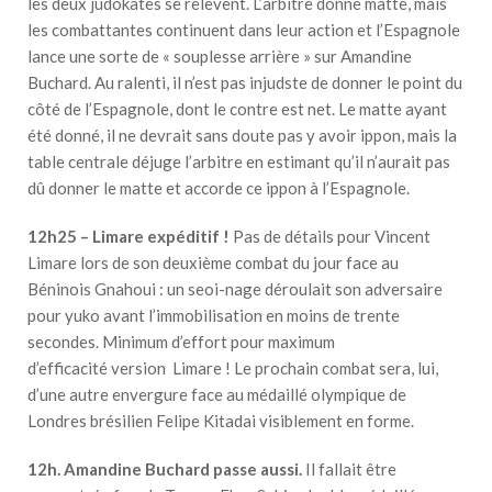
les deux judokates se relèvent. L’arbitre donne matte, mais
les combattantes continuent dans leur action et l’Espagnole
lance une sorte de « souplesse arrière » sur Amandine
Buchard. Au ralenti, il n’est pas injudste de donner le point du
côté de l’Espagnole, dont le contre est net. Le matte ayant
été donné, il ne devrait sans doute pas y avoir ippon, mais la
table centrale déjuge l’arbitre en estimant qu’il n’aurait pas
dû donner le matte et accorde ce ippon à l’Espagnole.
12h25 – Limare expéditif !
Pas de détails pour Vincent
Limare lors de son deuxième combat du jour face au
Béninois Gnahoui : un seoi-nage déroulait son adversaire
pour yuko avant l’immobilisation en moins de trente
secondes. Minimum d’effort pour maximum
d’efficacité version Limare ! Le prochain combat sera, lui,
d’une autre envergure face au médaillé olympique de
Londres brésilien Felipe Kitadai visiblement en forme.
12h. Amandine Buchard passe aussi.
Il fallait être