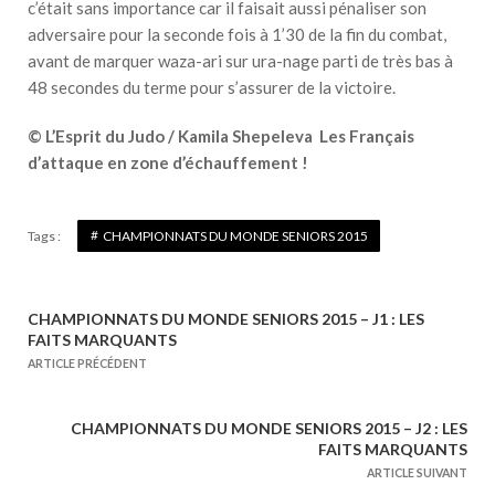
c’était sans importance car il faisait aussi pénaliser son
adversaire pour la seconde fois à 1’30 de la fin du combat,
avant de marquer waza-ari sur ura-nage parti de très bas à
48 secondes du terme pour s’assurer de la victoire.
©
L’Esprit du Judo / Kamila Shepeleva Les Français
d’attaque en zone d’échauffement !
Tags :
CHAMPIONNATS DU MONDE SENIORS 2015
CHAMPIONNATS DU MONDE SENIORS 2015 – J1 : LES
N
FAITS MARQUANTS
a
ARTICLE PRÉCÉDENT
v
i
CHAMPIONNATS DU MONDE SENIORS 2015 – J2 : LES
g
FAITS MARQUANTS
a
ARTICLE SUIVANT