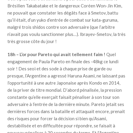
Brésilien Takabatake et le dangereux Coréen Won-Jin Kim,
ne pouvait que constater les dégâts face à Smetov, battu
qu’il était, d’un yuko d’entrée de combat sur kata-guruma,
malgré trois shidos contre son adversaire (que l’arbitre
n’avait pas voulu sanctionner plus…). Ibrayev-Smetov, la très
très grosse côte du jour !
18h – L’or pour Pareto qui avait tellement faim !
Quel
engagement de Paula Pareto en finale des -48kg ce lundi
soir ! Des seoi et des sode à chaque prise de garde ou
presque, l’Argentine a agressé Haruna Asami, ne laissant pas
l’opportunité à une autre Japonaise après Kondo en 2014,
de la priver de titre mondial. D’abord pénalisée, la pression
constante qu’elle exerçait faisait pénaliser à son tour son
adversaire à l’entrée de la dernière minute. Pareto jetait ses
dernières forces dans la bataille et attaquait encore, prenait
des risques pour forcer la décision si bien qu’Asami,
destabilisée et en difficultée pour répondre, se faisait à
nouveau pénaliser à 30 secondes du terme. Et l’Argentine