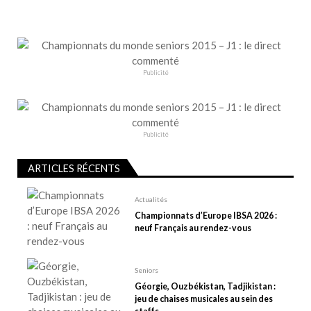
t
i
o
n
Publicité
d
e
l
’
Publicité
a
r
ARTICLES RÉCENTS
t
Actualités
i
Championnats d’Europe IBSA 2026 :
c
neuf Français au rendez-vous
l
e
Seniors
Géorgie, Ouzbékistan, Tadjikistan :
jeu de chaises musicales au sein des