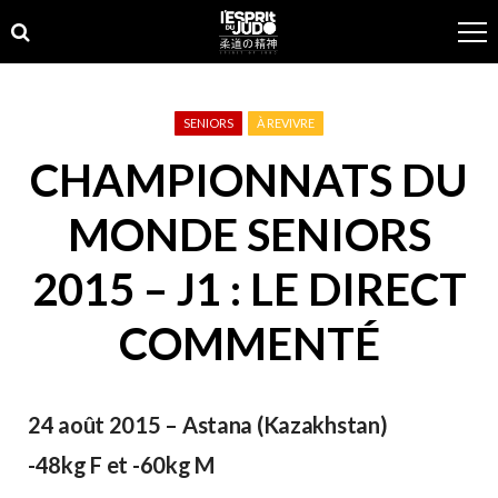
Skip
Skip
to
to
navigation
content
SENIORS
À REVIVRE
CHAMPIONNATS DU
MONDE SENIORS
2015 – J1 : LE DIRECT
COMMENTÉ
24 août 2015 – Astana (Kazakhstan)
-48kg F et -60kg M