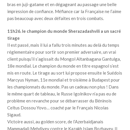
bras en juji-gatame et en dégageant au passage une belle
impression de confiance. Méfiance car la Française ne l’aime
pas beaucoup avec deux défaites en trois combats.
11h26. le champion du monde Sherazadashvili a un sacré
tirage
Il est passé, mais il lui a fallu trois minutes au delà du temps
réglementaire pour sortir son premier adversaire, un vrai
client puisqu’il s’agissait du Mongol Altanbagana Gantulga,
18e mondial. Le champion du monde en titre espagnol s’est
mis en route. Le tirage au sort lui propose ensuite le Suédois
Marcyus Nyman, 11e mondial et troisième à Budapest pour
les championnats du monde. Pas un cadeau non plus ! Dans
le même quart de tableau, le Russe Igolnikov n’a pas eu de
problème en revanche pour se débarrasser du Béninois
Celtus Dossou Yovo… coaché par le Français Nicolas
Sigaud.
Victoire aussi, au golden score, de l’Azerbaidjanais
Mammadali Mehdiyev contre le Kazakh Islam Bozbayev. Il