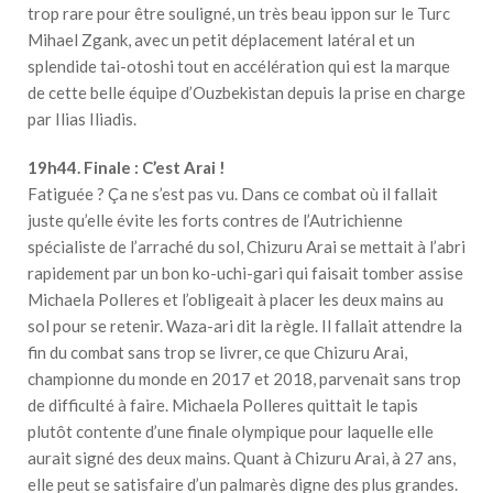
trop rare pour être souligné, un très beau ippon sur le Turc
Mihael Zgank, avec un petit déplacement latéral et un
splendide tai-otoshi tout en accélération qui est la marque
de cette belle équipe d’Ouzbekistan depuis la prise en charge
par Ilias Iliadis.
19h44. Finale : C’est Arai !
Fatiguée ? Ça ne s’est pas vu. Dans ce combat où il fallait
juste qu’elle évite les forts contres de l’Autrichienne
spécialiste de l’arraché du sol, Chizuru Arai se mettait à l’abri
rapidement par un bon ko-uchi-gari qui faisait tomber assise
Michaela Polleres et l’obligeait à placer les deux mains au
sol pour se retenir. Waza-ari dit la règle. Il fallait attendre la
fin du combat sans trop se livrer, ce que Chizuru Arai,
championne du monde en 2017 et 2018, parvenait sans trop
de difficulté à faire. Michaela Polleres quittait le tapis
plutôt contente d’une finale olympique pour laquelle elle
aurait signé des deux mains. Quant à Chizuru Arai, à 27 ans,
elle peut se satisfaire d’un palmarès digne des plus grandes.