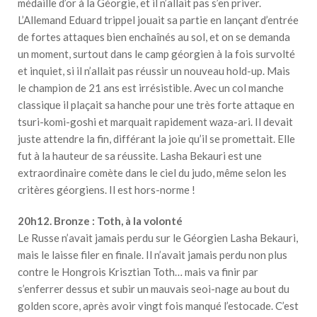
médaille d’or à la Géorgie, et il n’allait pas s’en priver.
L’Allemand Eduard trippel jouait sa partie en lançant d’entrée
de fortes attaques bien enchaînés au sol, et on se demanda
un moment, surtout dans le camp géorgien à la fois survolté
et inquiet, si il n’allait pas réussir un nouveau hold-up. Mais
le champion de 21 ans est irrésistible. Avec un col manche
classique il plaçait sa hanche pour une très forte attaque en
tsuri-komi-goshi et marquait rapidement waza-ari. Il devait
juste attendre la fin, différant la joie qu’il se promettait. Elle
fut à la hauteur de sa réussite. Lasha Bekauri est une
extraordinaire comète dans le ciel du judo, même selon les
critères géorgiens. Il est hors-norme !
20h12. Bronze : Toth, à la volonté
Le Russe n’avait jamais perdu sur le Géorgien Lasha Bekauri,
mais le laisse filer en finale. Il n’avait jamais perdu non plus
contre le Hongrois Krisztian Toth… mais va finir par
s’enferrer dessus et subir un mauvais seoi-nage au bout du
golden score, après avoir vingt fois manqué l’estocade. C’est