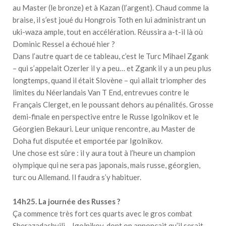
au Master (le bronze) et à Kazan (l’argent). Chaud comme la
braise, il s’est joué du Hongrois Toth en lui administrant un
uki-waza ample, tout en accélération. Réussira a-t-il là où
Dominic Ressel a échoué hier ?
Dans l’autre quart de ce tableau, c’est le Turc Mihael Zgank
– qui s’appelait Ozerler il y a peu… et Zgank il y a un peu plus
longtemps, quand il était Slovène – qui allait triompher des
limites du Néerlandais Van T End, entrevues contre le
Français Clerget, en le poussant dehors au pénalités. Grosse
demi-finale en perspective entre le Russe Igolnikov et le
Géorgien Bekauri. Leur unique rencontre, au Master de
Doha fut disputée et emportée par Igolnikov.
Une chose est sûre : il y aura tout à l’heure un champion
olympique qui ne sera pas japonais, mais russe, géorgien,
turc ou Allemand. Il faudra s’y habituer.
14h25. La journée des Russes ?
Ça commence très fort ces quarts avec le gros combat
Sherazadashvili – Igolnikov, dont on annonçait qu’il serait