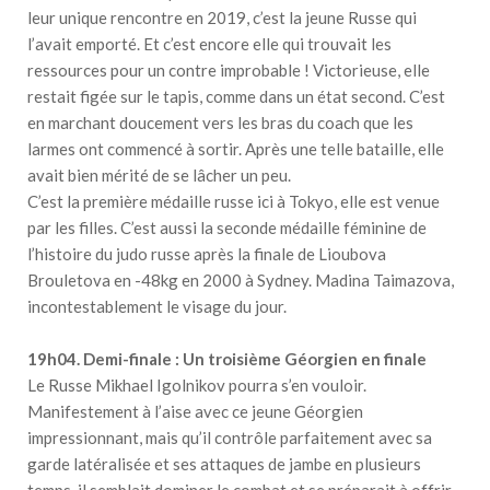
leur unique rencontre en 2019, c’est la jeune Russe qui
l’avait emporté. Et c’est encore elle qui trouvait les
ressources pour un contre improbable ! Victorieuse, elle
restait figée sur le tapis, comme dans un état second. C’est
en marchant doucement vers les bras du coach que les
larmes ont commencé à sortir. Après une telle bataille, elle
avait bien mérité de se lâcher un peu.
C’est la première médaille russe ici à Tokyo, elle est venue
par les filles. C’est aussi la seconde médaille féminine de
l’histoire du judo russe après la finale de Lioubova
Brouletova en -48kg en 2000 à Sydney. Madina Taimazova,
incontestablement le visage du jour.
19h04. Demi-finale : Un troisième Géorgien en finale
Le Russe Mikhael Igolnikov pourra s’en vouloir.
Manifestement à l’aise avec ce jeune Géorgien
impressionnant, mais qu’il contrôle parfaitement avec sa
garde latéralisée et ses attaques de jambe en plusieurs
temps, il semblait dominer le combat et se préparait à offrir