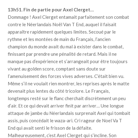
13h51. Fin de partie pour Axel Clerget…
Dommage ! Axel Clerget entamait parfaitement son combat
contre le Néerlandais Noël Van T End, auquel il faisait
apparaître rapidement quelques limites. Secoué par le
rythme et les montées de main du Français, l’ancien
champion du monde avait du mal à exister dans le combat,
finissant par prendre une pénalité de retard. Mais il ne
manque pas d’expérience et s’arrangeait pour être toujours
vivant au golden score, comptant sans doute sur
l’amenuisement des forces vives adverses. C’était bien vu.
Même s’il ne voulait rien montrer, les reprises après le matte
devenait plus lentes du côté tricolore. Le Français,
longtemps resté sur le flanc cherchait discrètement un peu
d’air. Et ce qui devait arriver finit par arriver… Une longue
attaque de jambe du Néerlandais surprenait Axel qui tombait
assis, puis concédait le waza-ari. Cri rageur de Noel Va T
End qui avait senti le frisson de la défaite.
Malheureusement, c’est Axel Clerget qui s’incline. Son