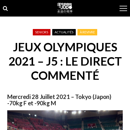
Skip
Skip
to
to
navigation
content
SENIORS
ACTUALITÉS
À REVIVRE
JEUX OLYMPIQUES
2021 – J5 : LE DIRECT
COMMENTÉ
Mercredi 28 Juillet 2021 – Tokyo (Japon)
-70kg F et -90kg M