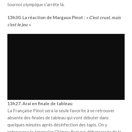
tournoi olympique s’arrête là.
13h30. La réaction de Margaux Pinot :
« C’est cruel, mais
c’est le jeu »
13h27. Arai en finale de tableau
La Française Pinot sera la seule favorite à se retrouver
absente des finales de tableau qui vont débuter dans
quelques minutes après désinfection des tapis. On y
retrouvera la Japonaise Chizuru Arai qui, débarrassée de la