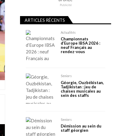
Publicité
ARTICLES RÉCENTS
Actualités
Championnats
d’Europe IBSA 2026 :
neuf Français au
rendez-vous
Seniors
Géorgie, Ouzbékistan,
Tadjikistan : jeu de
chaises musicales au
sein des staffs
s
Seniors
Démission au sein du
staff géorgien