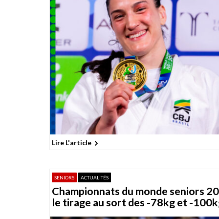
o
n
s
Lire L'article
SENIORS
ACTUALITÉS
Championnats du monde seniors 20
le tirage au sort des -78kg et -100k