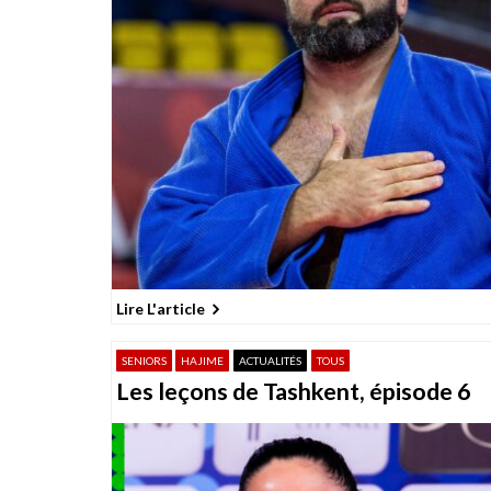
t
i
o
n
d
e
s
p
u
b
Lire L'article
l
i
SENIORS
HAJIME
ACTUALITÉS
TOUS
c
Les leçons de Tashkent, épisode 6
a
t
i