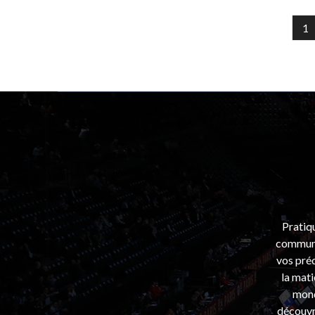
1
Pratiq
communa
vos préo
la mati
mond
découvri