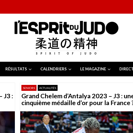
RÉSULTATS
CALENDRIERS
LE MAGAZINE
DIREC
26
 juillet 2026
SENIORS
ACTUALITÉS
juillet 2026
 J3 :
Grand Chelem d’Antalya 2023 – J3 : un
2026
13 juillet 2026
cinquième médaille d’or pour la France 
e Tchèque 2026
6 juillet 2026