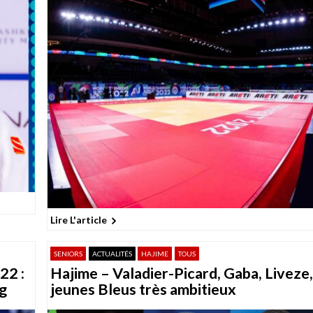
Lire L'article
SENIORS
ACTUALITÉS
HAJIME
TOUS
22 :
Hajime – Valadier-Picard, Gaba, Liveze,
g
jeunes Bleus très ambitieux