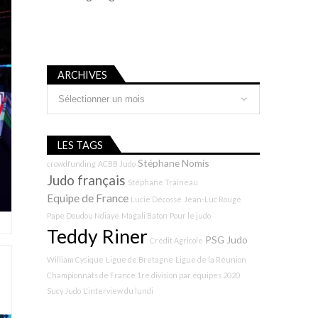
ARCHIVES
Archives
LES TAGS
Stéphane Nomis
crowdfunding
ACBB Judo
Judo français
Stéphane Traineau
Equipe de France
Lucie Décosse
Jean-Luc Rougé
Pape Doudou Ndiaye
Magali Baton
Pour le judo
Teddy Riner
PSG Judo
Crédit Agricole
William Cysique
Ligue de Bretagne
Ligue de la Réunion
Championnats de France 1re division par équipes 2020
Sucy Judo
L'interview du lundi