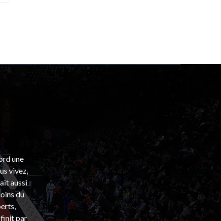
bord une
s vivez,
ait aussi
coins du
erts,
finit par